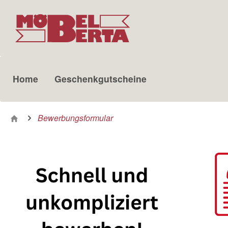
m Hauptinhalt springen
Zur Suche springen
Zur Hauptnavigation springen
Home
Geschenkgutscheine
Bewerbungsformular